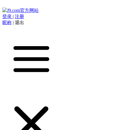
登录
|
注册
昵称
|
退出