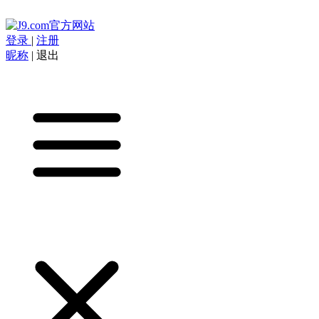
登录
|
注册
昵称
|
退出