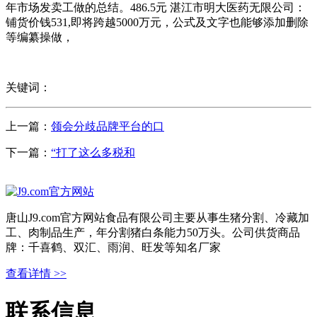
年市场发卖工做的总结。486.5元 湛江市明大医药无限公司：
铺货价钱531,即将跨越5000万元，公式及文字也能够添加删除
等编纂操做，
关键词：
上一篇：
领会分歧品牌平台的口
下一篇：
“打了这么多税和
唐山J9.com官方网站食品有限公司主要从事生猪分割、冷藏加
工、肉制品生产，年分割猪白条能力50万头。公司供货商品
牌：千喜鹤、双汇、雨润、旺发等知名厂家
查看详情 >>
联系信息