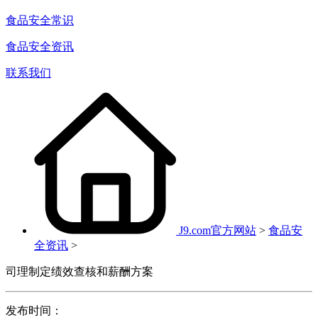
食品安全常识
食品安全资讯
联系我们
J9.com官方网站
>
食品安
全资讯
>
司理制定绩效查核和薪酬方案
发布时间：