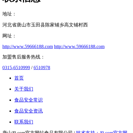
地址：
河北省唐山市玉田县陈家铺乡高文铺村西
网址：
http://www.59666188.com
http://www.59666188.com
加盟售后服务热线：
0315-6510999
/
6510978
首页
关于我们
食品安全常识
食品安全资讯
联系我们
唐山J9.com官方网站食品有限公司 |
技术支持：J9.com官方网