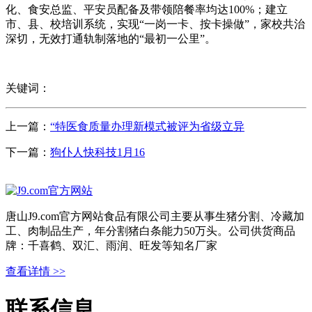
化、食安总监、平安员配备及带领陪餐率均达100%；建立
市、县、校培训系统，实现“一岗一卡、按卡操做”，家校共治
深切，无效打通轨制落地的“最初一公里”。
关键词：
上一篇：
“特医食质量办理新模式被评为省级立异
下一篇：
狗仆人快科技1月16
唐山J9.com官方网站食品有限公司主要从事生猪分割、冷藏加
工、肉制品生产，年分割猪白条能力50万头。公司供货商品
牌：千喜鹤、双汇、雨润、旺发等知名厂家
查看详情 >>
联系信息