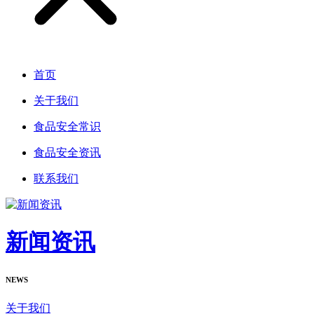
首页
关于我们
食品安全常识
食品安全资讯
联系我们
新闻资讯
NEWS
关于我们