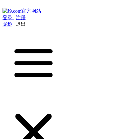
登录
|
注册
昵称
|
退出