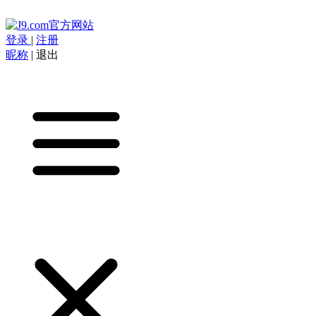
登录
|
注册
昵称
|
退出