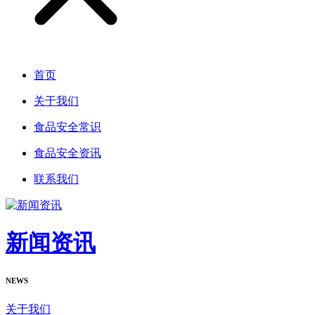
首页
关于我们
食品安全常识
食品安全资讯
联系我们
新闻资讯
NEWS
关于我们