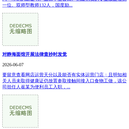
一位。双师型教师132人，国度励...
对静海面馆开展法律查抄时发觉
2026-06-07
要留意查看网店运营天分以及能否有实体运营门店；且明知相
关人员未取得健康证仍放置参取接触间接入口食物工做，该公
司担任人崔某为便利员工入职，...