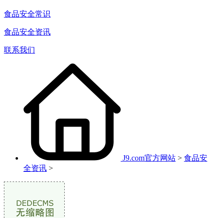
食品安全常识
食品安全资讯
联系我们
J9.com官方网站
>
食品安
全资讯
>