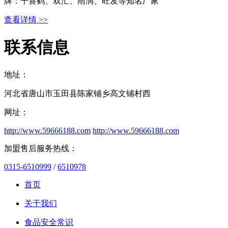
牌：千喜鹤、双汇、雨润、旺发等知名厂家
查看详情 >>
联系信息
地址：
河北省唐山市玉田县陈家铺乡高文铺村西
网址：
http://www.59666188.com
http://www.59666188.com
加盟售后服务热线：
0315-6510999
/
6510978
首页
关于我们
食品安全常识